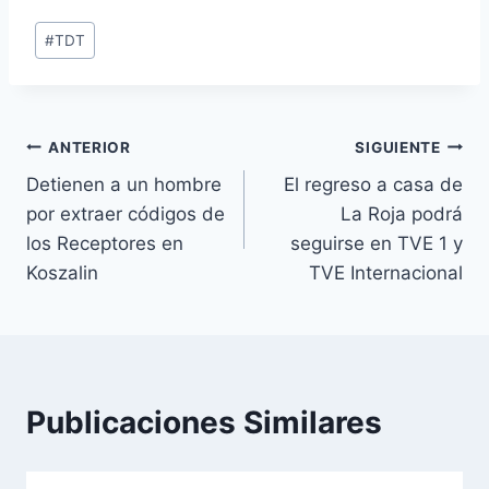
Etiquetas
#
TDT
de
la
entrada:
Navegación
ANTERIOR
SIGUIENTE
Detienen a un hombre
El regreso a casa de
de
por extraer códigos de
La Roja podrá
entradas
los Receptores en
seguirse en TVE 1 y
Koszalin
TVE Internacional
Publicaciones Similares