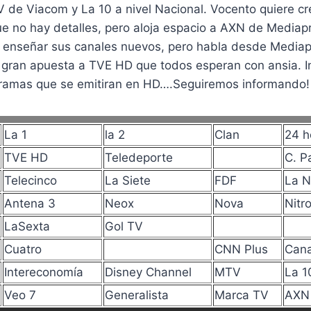
 de Viacom y La 10 a nivel Nacional. Vocento quiere cr
ue no hay detalles, pero aloja espacio a AXN de Mediap
e enseñar sus canales nuevos, pero habla desde Media
gran apuesta a TVE HD que todos esperan con ansia. I
ramas que se emitiran en HD….Seguiremos informando!
La 1
la 2
Clan
24 h
TVE HD
Teledeporte
C. P
Telecinco
La Siete
FDF
La 
Antena 3
Neox
Nova
Nitr
LaSexta
Gol TV
Cuatro
CNN Plus
Cana
Intereconomía
Disney Channel
MTV
La 1
Veo 7
Generalista
Marca TV
AXN