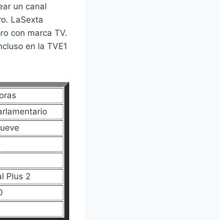
ear un canal
ro. LaSexta
pro con marca TV.
ncluso en la TVE1
oras
arlamentario
Nueve
o
l Plus 2
0