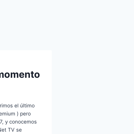
 momento
imos el último
remium ) pero
 67, y conocemos
Net TV se