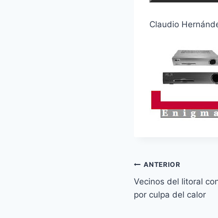
Claudio Hernán
Navegación
ANTERIOR
Vecinos del litoral c
de
por culpa del calor
entradas