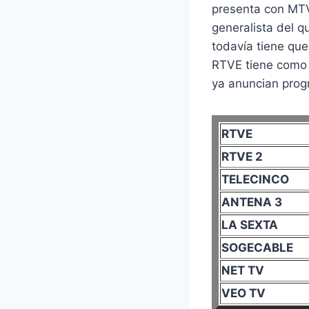
presenta con MTV
generalista del q
todavía tiene qu
RTVE tiene como 
ya anuncian prog
RTVE
RTVE 2
TELECINCO
ANTENA 3
LA SEXTA
SOGECABLE
NET TV
VEO TV