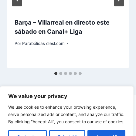
Barça – Villarreal en directo este
sábado en Canal+ Liga
Por
Parabólicas diesl.com
We value your privacy
We use cookies to enhance your browsing experience,
serve personalized ads or content, and analyze our traffic.
By clicking "Accept All", you consent to our use of cookies.
© 2026 diesl.com - Tema para WordPress por
Kadence WP