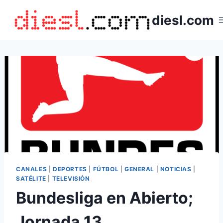
Saltar
diesl.com
al
contenido
CANALES
|
DEPORTES
|
FÚTBOL
|
GENERAL
|
NOTICIAS
|
SATÉLITE
|
TELEVISIÓN
Bundesliga en Abierto;
Jornada 13