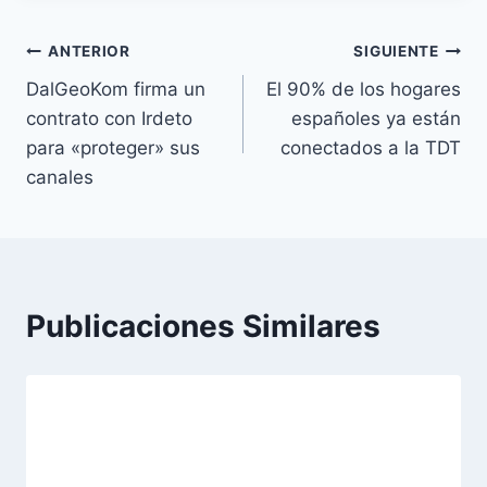
entrada:
Navegación
ANTERIOR
SIGUIENTE
DalGeoKom firma un
El 90% de los hogares
de
contrato con Irdeto
españoles ya están
entradas
para «proteger» sus
conectados a la TDT
canales
Publicaciones Similares