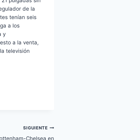
 21 pulgadas sin
egulador de la
tes tenían seis
ga a los
a y
sto a la venta,
la televisión
SIGUIENTE
Tottenham-Chelsea en