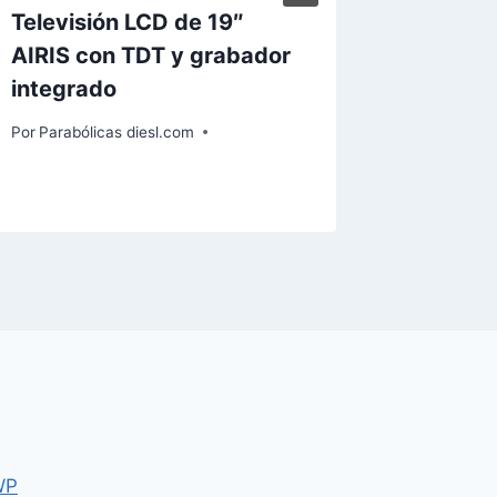
Televisión LCD de 19″
Telecin
AIRIS con TDT y grabador
Informa
integrado
Por
Paraból
Por
Parabólicas diesl.com
WP