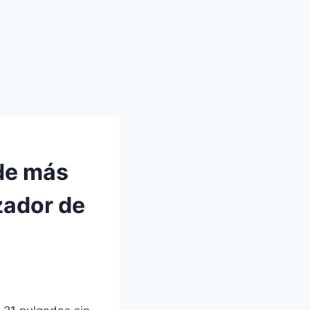
 de más
zador de