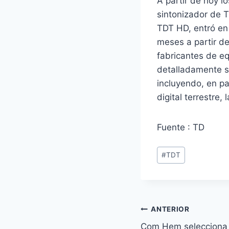
A partir de hoy l
sintonizador de T
TDT HD, entró en 
meses a partir de
fabricantes de eq
detalladamente so
incluyendo, en par
digital terrestre,
Fuente : TD
Etiquetas
#
TDT
de
la
entrada:
Navegación
ANTERIOR
Com Hem selecciona 