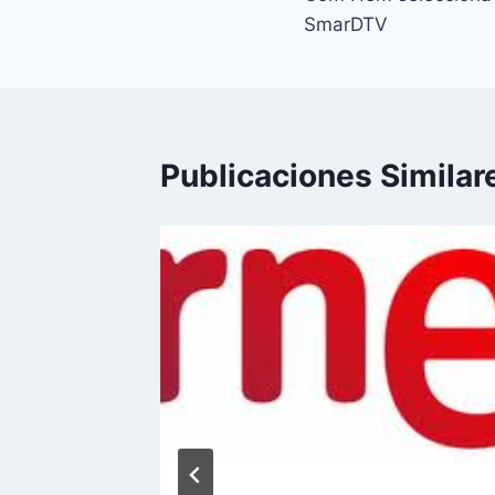
de
SmarDTV
entradas
Publicaciones Similar