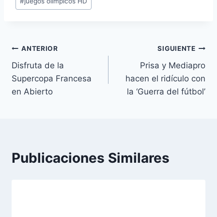
#
juegos olimpicos HD
de
la
entrada:
Navegación
ANTERIOR
SIGUIENTE
Disfruta de la
Prisa y Mediapro
de
Supercopa Francesa
hacen el ridículo con
entradas
en Abierto
la ‘Guerra del fútbol’
Publicaciones Similares