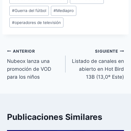
entrada:
#
Guerra del fútbol
#
Mediapro
#
operadores de televisión
Navegación
ANTERIOR
SIGUIENTE
Nubeox lanza una
Listado de canales en
de
promoción de VOD
abierto en Hot Bird
entradas
para los niños
13B (13,0º Este)
Publicaciones Similares