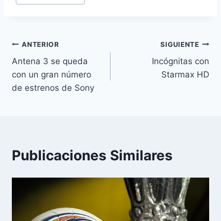
de
la
entrada:
Navegación
ANTERIOR
SIGUIENTE
Antena 3 se queda
Incógnitas con
de
con un gran número
Starmax HD
entradas
de estrenos de Sony
Publicaciones Similares