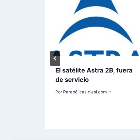
l
El satélite Astra 2B, fuera
el
de servicio
edia
Por
Parabólicas diesl.com
porado