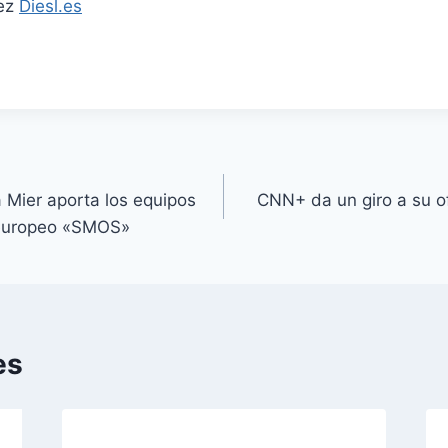
dez
Diesl.es
 Mier aporta los equipos
CNN+ da un giro a su of
e europeo «SMOS»
es