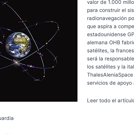
valor de 1.000 mill
para construir el s
radionavegación por
que aspira a compet
estadounidense GP
alemana OHB fabric
satélites, la franc
será la responsable
los satélites y la ita
ThalesAleniaSpace 
servicios de apoyo 
Leer todo el artícul
uardia