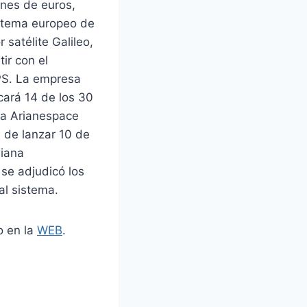
ones de euros,
istema europeo de
 satélite Galileo,
ir con el
S. La empresa
ará 14 de los 30
esa Arianespace
 de lanzar 10 de
liana
se adjudicó los
al sistema.
o en la
WEB
.