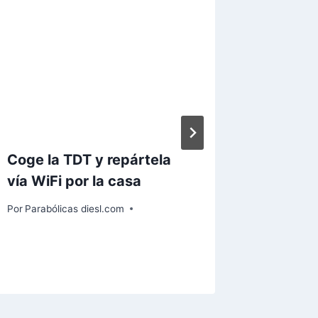
Coge la TDT y repártela
Canal+
vía WiFi por la casa
disponi
Por
Parabólicas diesl.com
Por
Paraból