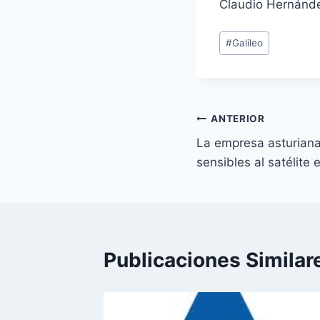
Claudio Hernán
Etiquetas
#
Galileo
de
la
entrada:
Navegación
ANTERIOR
La empresa asturiana
de
sensibles al satélit
entradas
Publicaciones Similar