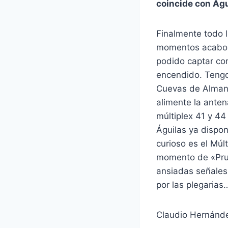
coincide con Águ
Finalmente todo l
momentos acabo d
podido captar cor
encendido. Tengo
Cuevas de Almanz
alimente la ante
múltiplex 41 y 44
Águilas ya dispon
curioso es el Múl
momento de «Prue
ansiadas señales.
por las plegarias
Claudio Hernán