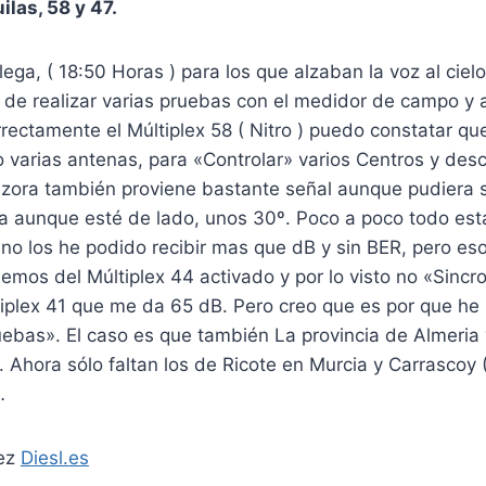
ilas, 58 y 47.
lega, ( 18:50 Horas ) para los que alzaban la voz al ciel
e realizar varias pruebas con el medidor de campo y 
rectamente el Múltiplex 58 ( Nitro ) puedo constatar qu
 varias antenas, para «Controlar» varios Centros y de
ora también proviene bastante señal aunque pudiera 
na aunque esté de lado, unos 30º. Poco a poco todo est
 no los he podido recibir mas que dB y sin BER, pero es
emos del Múltiplex 44 activado y por lo visto no «Sinc
tiplex 41 que me da 65 dB. Pero creo que es por que he p
bas». El caso es que también La provincia de Almeria 
 Ahora sólo faltan los de Ricote en Murcia y Carrascoy (
…
dez
Diesl.es