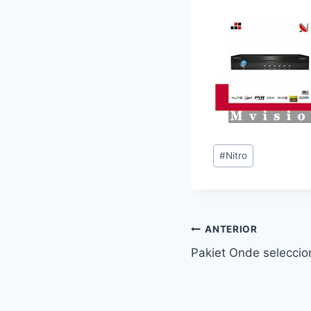
Etiquetas
#
Nitro
de
la
entrada:
Navegación
ANTERIOR
Pakiet Onde seleccio
de
entradas