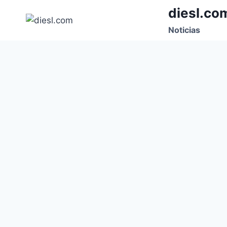
Saltar
diesl.co
al
Noticias
contenido