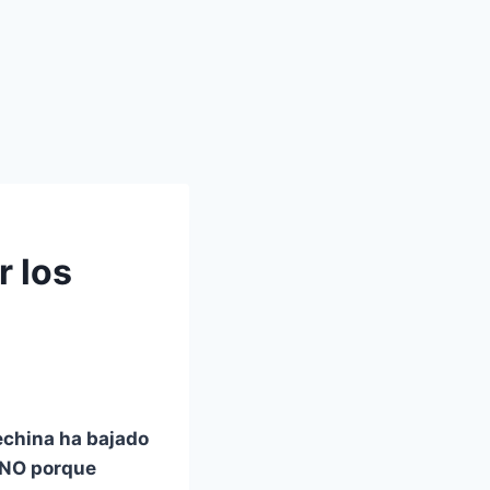
r los
echina ha bajado
4 NO porque