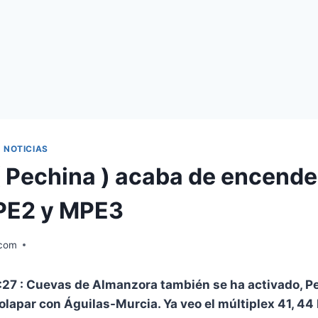
|
NOTICIAS
( Pechina ) acaba de encende
PE2 y MPE3
.com
:27 : Cuevas de Almanzora también se ha activado, P
solapar con Águilas-Murcia. Ya veo el múltiplex 41, 4