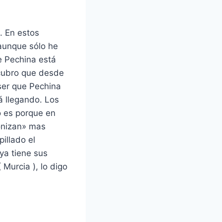
o. En estos
aunque sólo he
e Pechina está
scubro que desde
ser que Pechina
á llegando. Los
o es porque en
ronizan» mas
illado el
ya tiene sus
 Murcia ), lo digo