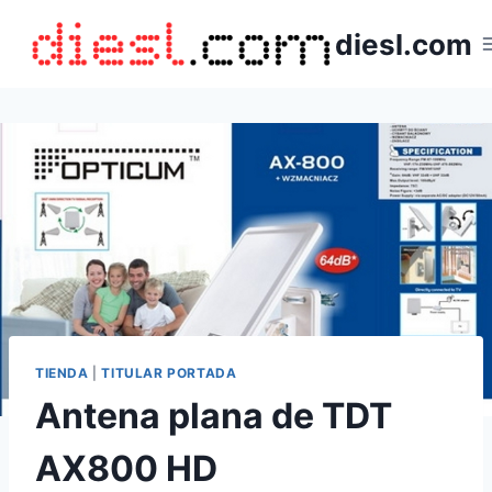
Saltar
diesl.com
al
contenido
TIENDA
|
TITULAR PORTADA
Antena plana de TDT
AX800 HD