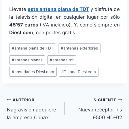
Llévate
esta antena plana de TDT
y disfruta de
la televisión digital en cualquier lugar por sólo
45’57 euros
(IVA incluido). Y, como siempre en
Diesl.com
, con portes gratis.
Etiquetas
#
antena plana de TDT
#
antenas exteriores
de
#
antenas planas
#
antenas tdt
la
entrada:
#
novedades Diesl.com
#
Tienda Diesl.com
Navegación
ANTERIOR
SIGUIENTE
Nagravision adquiere
Nuevo receptor Iris
de
la empresa Conax
9500 HD-02
entradas