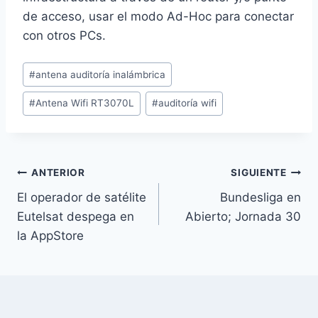
de acceso, usar el modo Ad-Hoc para conectar
con otros PCs.
Etiquetas
#
antena auditoría inalámbrica
de
#
Antena Wifi RT3070L
#
auditoría wifi
la
entrada:
Navegación
ANTERIOR
SIGUIENTE
El operador de satélite
Bundesliga en
de
Eutelsat despega en
Abierto; Jornada 30
entradas
la AppStore