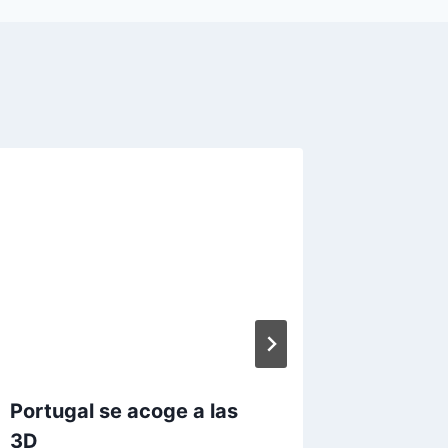
Disfrut
de Port
Por
Paraból
Portugal se acoge a las
3D