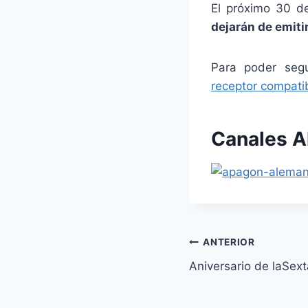
El próximo 30 
dejarán de emiti
Para poder segu
receptor compati
Canales A
Navegación
ANTERIOR
Aniversario de laSex
de
entradas