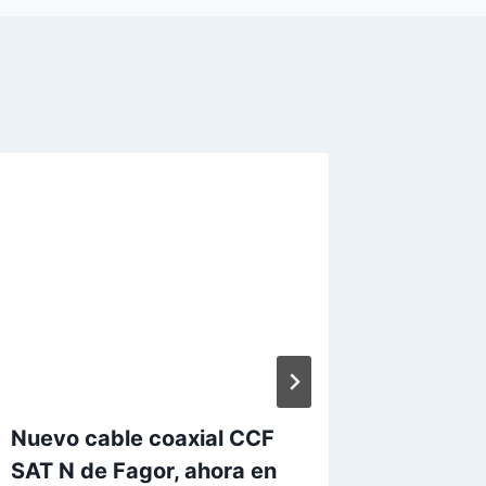
El Gobi
encarg
una ‘so
Telema
Por
Paraból
Nuevo cable coaxial CCF
SAT N de Fagor, ahora en