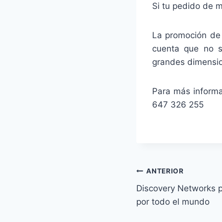
Si tu pedido de m
La promoción d
cuenta que no s
grandes dimensi
Para más inform
647 326 255
Navegación
ANTERIOR
Discovery Networks 
de
por todo el mundo
entradas