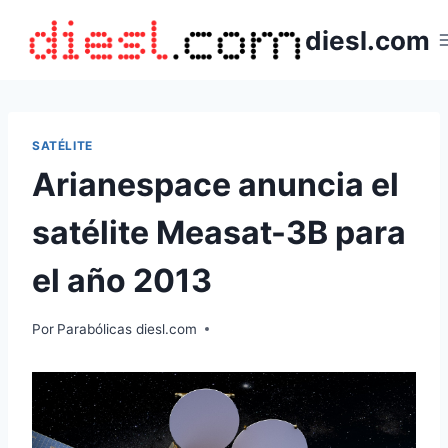
Saltar
diesl.com
al
contenido
SATÉLITE
Arianespace anuncia el
satélite Measat-3B para
el año 2013
Por
Parabólicas diesl.com