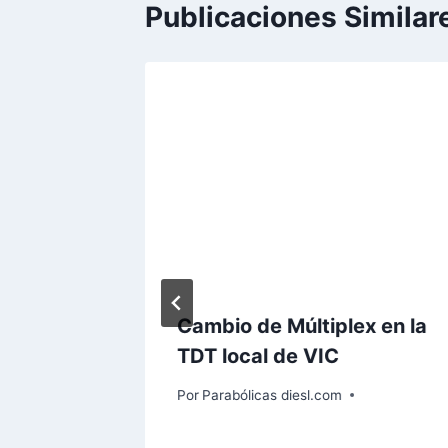
Publicaciones Similar
gará la
Cambio de Múltiplex en la
TDT local de VIC
a
Por
Parabólicas diesl.com
en 15