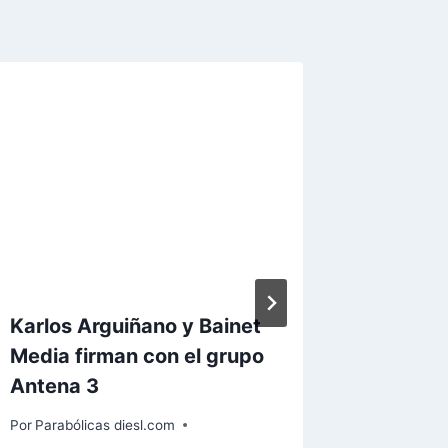
Karlos Arguiñano y Bainet
El Cana
Media firman con el grupo
la ofer
Antena 3
Por
Paraból
Por
Parabólicas diesl.com