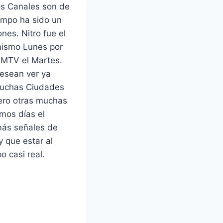
os Canales son de
iempo ha sido un
nes. Nitro fue el
mismo Lunes por
 MTV el Martes.
esean ver ya
 Muchas Ciudades
pero otras muchas
mos días el
más señales de
 que estar al
o casi real.