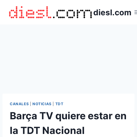
Saltar
diesl.com
al
contenido
CANALES
|
NOTICIAS
|
TDT
Barça TV quiere estar en
la TDT Nacional