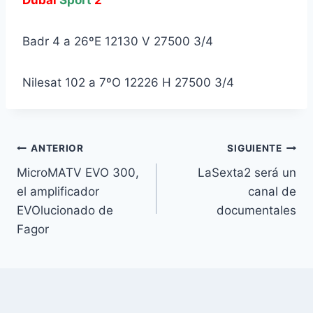
Badr 4 a 26ºE 12130 V 27500 3/4
Nilesat 102 a 7ºO 12226 H 27500 3/4
Navegación
ANTERIOR
SIGUIENTE
MicroMATV EVO 300,
LaSexta2 será un
de
el amplificador
canal de
entradas
EVOlucionado de
documentales
Fagor