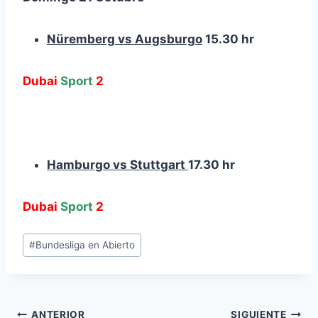
Nüremberg vs Augsburgo
15.30 hr
Dubai
Sport
2
Hamburgo vs Stuttgart
17.30 hr
Dubai
Sport
2
Etiquetas
#
Bundesliga en Abierto
de
la
entrada:
ANTERIOR
SIGUIENTE