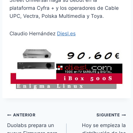
Street Universal haga su debut en la
plataforma Cyfra + y los operadores de Cable
UPC, Vectra, Polska Multimedia y Toya.
Claudio Hernández
Diesl.es
Navegación
ANTERIOR
SIGUIENTE
Duolabs prepara un
Hoy se empieza la
de