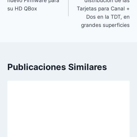
nuevo Firmware para
distribución de las
entradas
su HD QBox
Tarjetas para Canal +
Dos en la TDT, en
grandes superficies
Publicaciones Similares