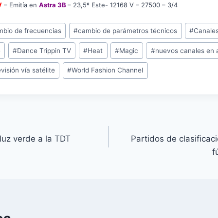
V
– Emitía en
Astra 3B
– 23,5º Este- 12168 V – 27500 – 3/4
mbio de frecuencias
#
cambio de parámetros técnicos
#
Canales
e
#
Dance Trippin TV
#
Heat
#
Magic
#
nuevos canales en a
visión vía satélite
#
World Fashion Channel
luz verde a la TDT
Partidos de clasificac
f