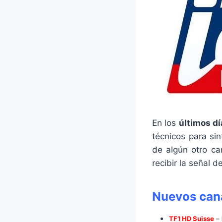
En los
últimos dí
técnicos para si
de algún otro ca
recibir la señal d
Nuevos can
TF1 HD Suisse
–