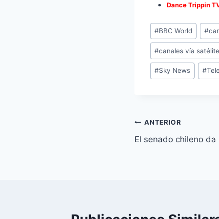
Dance Trippin T
Etiquetas
#
BBC World
#
ca
de
#
canales vía satélit
la
entrada:
#
Sky News
#
Tele
Navegación
ANTERIOR
El senado chileno da 
de
entradas