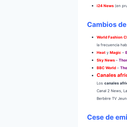
i24 News
(en pr
Cambios de
World Fashion C
la frecuencia habi
Heat
y
Magic
–
Sky News
–
Thor
BBC World
–
Tho
Canales afr
Los
canales afr
Canal 2 News, La
Berbère TV Jeun
Cese de em