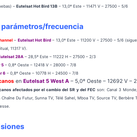
uebas) –
Eutelsat Hot Bird 13B
– 13,0º Este – 11471 V – 27500 – 5/6
 parámetros/frecuencia
hannel
–
Eutelsat Hot Bird
– 13,0º Este – 11200 V – 27500 – 5/6
(sigu
tual, 11317 V).
Eutelsat 28A
– 28,5º Este –
11222 H – 27500 – 2/3
 5
– 0,8º Oeste –
12418 V – 28000 – 7/8
r 6
– 0,8º Oeste –
10778 H – 24500 – 7/8
icanos
en
Eutelsat 5 West A
– 5,0º Oeste – 12692 V – 2
icanos afectados por el cambio del SR y del FEC
son: Canal 3 Monde, 
 Chaîne Du Futur, Sunna TV, Télé Sahel, Mboa TV, Source TV, Berbère 
esse.
isiones