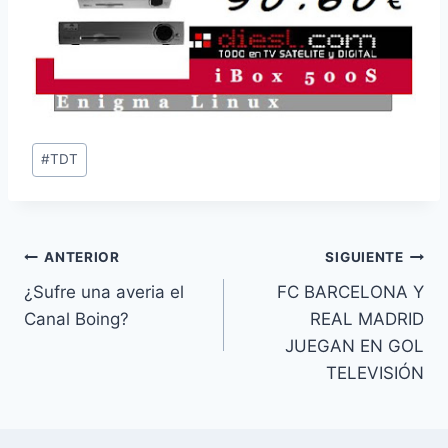
Etiquetas
#
TDT
de
la
entrada:
Navegación
ANTERIOR
SIGUIENTE
¿Sufre una averia el
FC BARCELONA Y
de
Canal Boing?
REAL MADRID
entradas
JUEGAN EN GOL
TELEVISIÓN