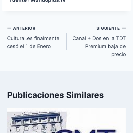
Fuente : Mundoplus.tv
Navegación
ANTERIOR
SIGUIENTE
Cultural.es finalmente
Canal + Dos en la TDT
de
cesó el 1 de Enero
Premium baja de
entradas
precio
Publicaciones Similares