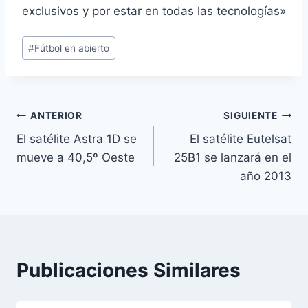
exclusivos y por estar en todas las tecnologías»
Etiquetas
#
Fútbol en abierto
de
la
entrada:
Navegación
ANTERIOR
SIGUIENTE
El satélite Astra 1D se
El satélite Eutelsat
de
mueve a 40,5º Oeste
25B1 se lanzará en el
entradas
año 2013
Publicaciones Similares