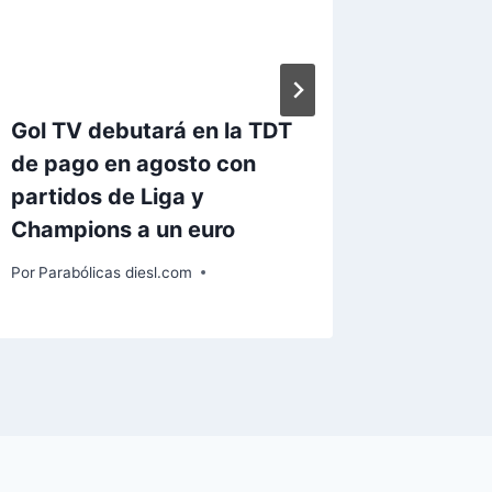
Gol TV debutará en la TDT
La TDT
de pago en agosto con
un cana
partidos de Liga y
Gratuit
Champions a un euro
Por
Paraból
Por
Parabólicas diesl.com