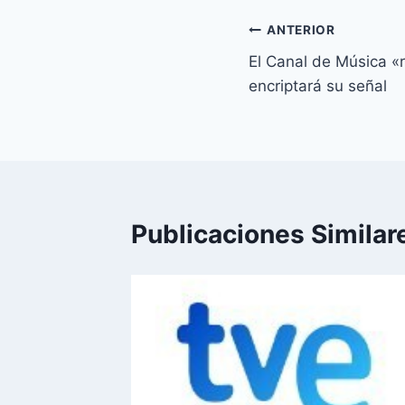
Navegación
ANTERIOR
El Canal de Música «
de
encriptará su señal
entradas
Publicaciones Similar