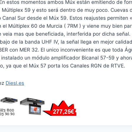
 En estos momentos ambos Múx están emitiendo de for
l Múltiplex 59 y esto será dentro de muy poco. Cuevas
 Canal Sur desde el Múx 59. Estos reajustes permiten «
n el Múltiplex 60 de Murcia ( 7RM ) y viene muy bien pa
e veia mas que beneficiada, interferida por dicha señal. 
ajo de la banda UHF IV, la señal llega en mejor calida
BER con MER 32. El unico inconveniente es que toda Águ
 instalado un módulo amplificador Bicanal 57-59 y ahor
o, ya que el Múx 57 porta los Canales RGN de RTVE.
dez
Diesl.es