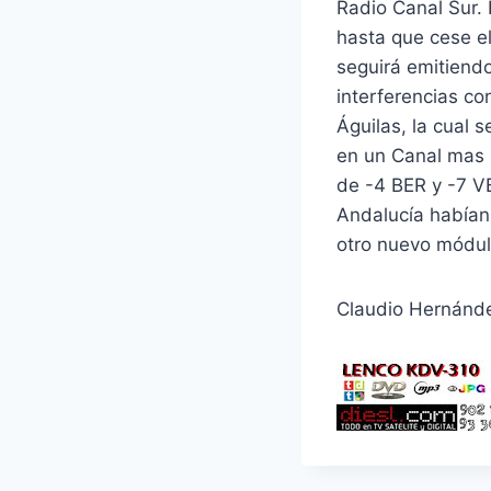
Radio Canal Sur.
hasta que cese e
seguirá emitiendo
interferencias co
Águilas, la cual s
en un Canal mas b
de -4 BER y -7 V
Andalucía habían
otro nuevo módul
Claudio Hernán