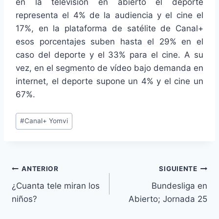
en la televisión en abierto el deporte
representa el 4% de la audiencia y el cine el
17%, en la plataforma de satélite de Canal+
esos porcentajes suben hasta el 29% en el
caso del deporte y el 33% para el cine. A su
vez, en el segmento de vídeo bajo demanda en
internet, el deporte supone un 4% y el cine un
67%.
Etiquetas
#
Canal+ Yomvi
de
la
entrada:
Navegación
ANTERIOR
SIGUIENTE
¿Cuanta tele miran los
Bundesliga en
de
niños?
Abierto; Jornada 25
entradas