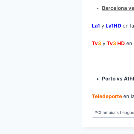
Barcelona v
La1
y
La1HD
en l
Tv
3
y
Tv
3
H
D
en 
Porto vs Ath
Teledeporte
en l
Etiquetas
#
Champions League 
de
la
entrada: