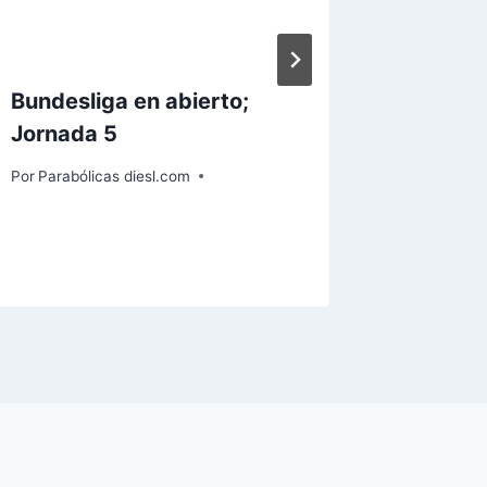
Bundesliga en abierto;
Liga BB
Jornada 5
en abie
Por
Parabólicas diesl.com
Por
Paraból