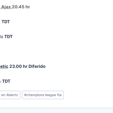
s Ajax
20.45 hr
a
TDT
la
TDT
letic
23.00 hr Diferido
a
TDT
en Abierto
#
champions league fta