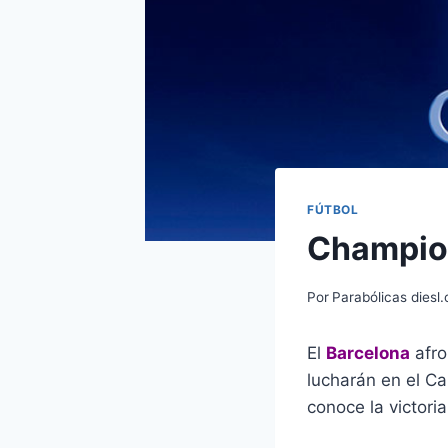
FÚTBOL
Champion
Por
Parabólicas diesl
El
Barcelona
afr
lucharán en el C
conoce la victor