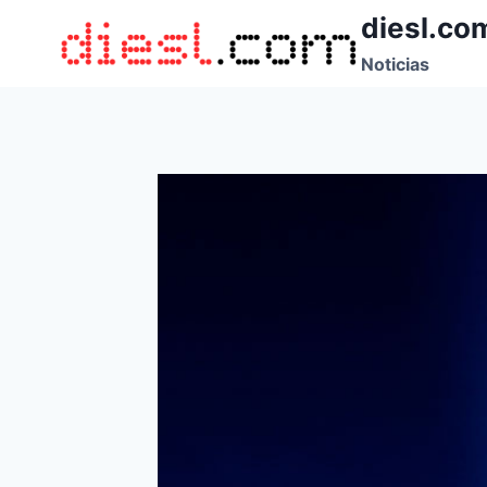
Saltar
diesl.co
al
Noticias
contenido