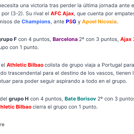
ecesita una victoria tras perder la última jornada ante 
 por (3-2). Su rival el
AFC Ajax
, que cuenta por empates
misos de
Champions
, ante
P
S
G
y
Apoel Nicosia
.
grupo F
con 4 puntos,
Barcelona
2º con 3 puntos,
Ajax
rupo con 1 punto.
 el
Athletic Bilbao
colista de grupo viaja a Portugal para
ido trascendental para el destino de los vascos, tienen 
tuar para poder seguir aspirando a todo en el grupo.
 del
grupo H
con 4 puntos,
Bate Borisov
2º con 3 punto
hletic Bilbao
cierra el grupo con 1 punto.
re