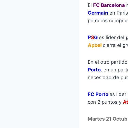
El
FC Barcelona
n
Germain
en París
primeros compro
P
S
G
es lider del
Apoel
cierra el g
En el otro partido
Porto
, en un part
necesidad de pun
FC Porto
es lider
con 2 puntos y
At
Martes 21 Octub