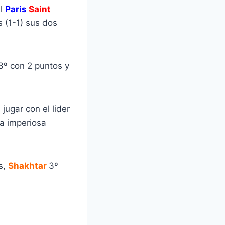
el
Paris
Saint
 (1-1) sus dos
3º con 2 puntos y
 jugar con el lider
la imperiosa
s,
Shakhtar
3º