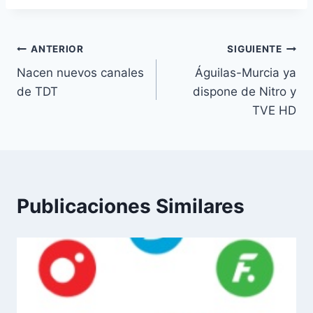
la
entrada:
Navegación
ANTERIOR
SIGUIENTE
Nacen nuevos canales
Águilas-Murcia ya
de
de TDT
dispone de Nitro y
entradas
TVE HD
Publicaciones Similares