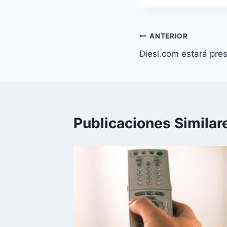
la
entrada:
Navegación
ANTERIOR
Diesl.com estará p
de
entradas
Publicaciones Similar