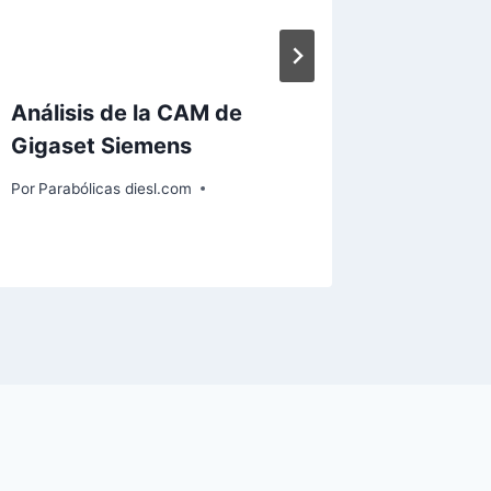
Análisis de la CAM de
La tele
Gigaset Siemens
llega a
de hoga
Por
Parabólicas diesl.com
Por
Paraból