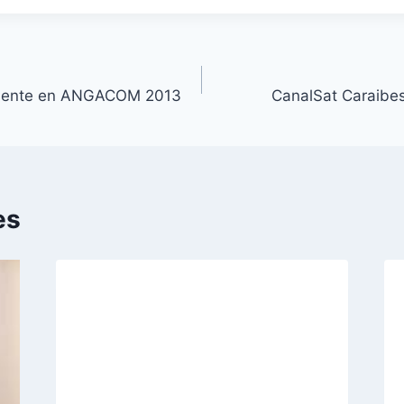
resente en ANGACOM 2013
CanalSat Caraibes
es