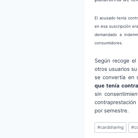
El acusado tenía cont
en esa suscripción er
demandado a i
ndemni
consumidores.
Según recoge el 
otros usuarios su
se convertía en 
que tenía contr
sin consentimien
contraprestación
por semestre.
Etiquetas
#
cardsharing
#
c
de