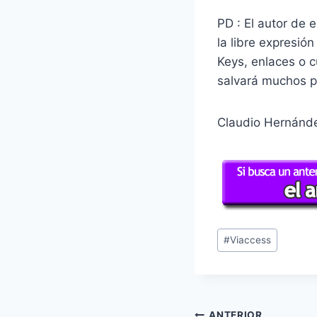
PD : El autor de 
la libre expresió
Keys, enlaces o c
salvará muchos p
Claudio Hernán
Etiquetas
#
Viaccess
de
la
entrada:
ANTERIOR