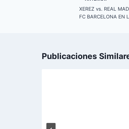
Navegación
XEREZ vs. REAL MADR
de
FC BARCELONA EN 
entradas
Publicaciones Similar
tar
ra 3