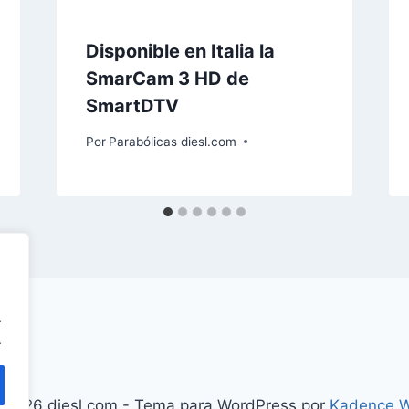
Disponible en Italia la
SmarCam 3 HD de
SmartDTV
Por
Parabólicas diesl.com
.
.
 2026 diesl.com - Tema para WordPress por
Kadence 