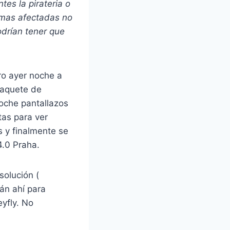
es la pirateria o
ormas afectadas no
drían tener que
ro ayer noche a
paquete de
noche pantallazos
as para ver
 y finalmente se
4.0 Praha.
solución (
án ahí para
yfly. No