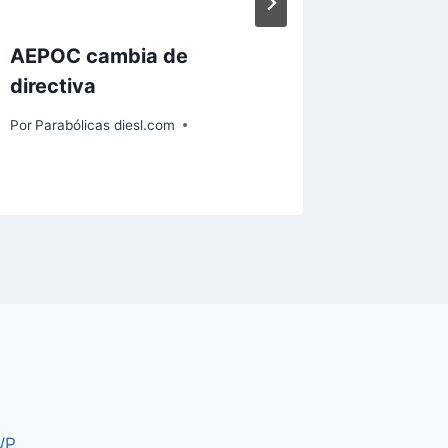
AEPOC cambia de
Posible
directiva
Nagra 
Nagrav
Por
Parabólicas diesl.com
Por
Paraból
WP