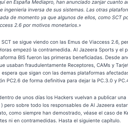
uí en España Mediapro, han anunciado zanjar cuanto ant
e ingenieria inversa de sus sistemas. Las otras plataf
ada de momento ya que algunos de ellos, como SCT po
access 2.6 por motivos monetarios
.»
SCT se sigue viendo con las Emus de Viaccess 2.6, pe
 Horas empezó la contramedida. Al Jazeera Sports y el 
ataforma BIS fueron las primeras beneficiadas. Desde a
que usaban fraudulentamente Receptores, CAMs y Tarjet
e espera que sigan con las demas plataformas afectadas
ión PC2.6 de forma definitiva para dejar la PC.3.0 y PC.
entro de unos días los Hackers vuelvan a publicar una 
) pero sobre todo los responsables de Al Jazeera estar
ato, como siempre han demostrado, véase el caso de Ke
es ni en contramedidas. Hasta el siguiente capítulo.