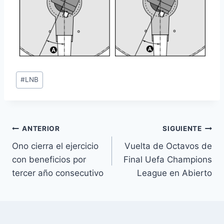
Etiquetas
#
LNB
de
la
entrada:
Navegación
ANTERIOR
SIGUIENTE
Ono cierra el ejercicio
Vuelta de Octavos de
de
con beneficios por
Final Uefa Champions
entradas
tercer año consecutivo
League en Abierto