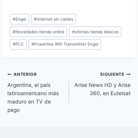
Etiquetas
#
Engel
#
Internet sin cables
de
#
Novedades tienda online
#
ofertas tienda diesl.es
la
entrada:
#
PLC
#
Powerline Wifi Transmitter Engel
Navegación
ANTERIOR
SIGUIENTE
Argentina, el país
Arise News HD y Arise
de
latinoamericano más
360, en Eutelsat
entradas
maduro en TV de
pago