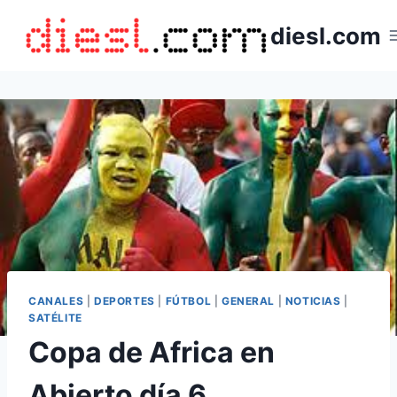
Saltar
diesl.com
al
contenido
CANALES
|
DEPORTES
|
FÚTBOL
|
GENERAL
|
NOTICIAS
|
SATÉLITE
Copa de Africa en
Abierto día 6