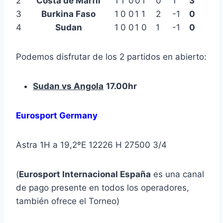
2
Costa de Marfil
1
1
0
0
1
0
1
3
3
Burkina Faso
1
0
0
1
1
2
-1
0
4
Sudan
1
0
0
1
0
1
-1
0
Podemos disfrutar de los 2 partidos en abierto:
Sudan vs Angola
17.00hr
Eurosport Germany
Astra 1H a 19,2ºE 12226 H 27500 3/4
(
Eurosport Internacional España
es una canal
de pago presente en todos los operadores,
también ofrece el Torneo)