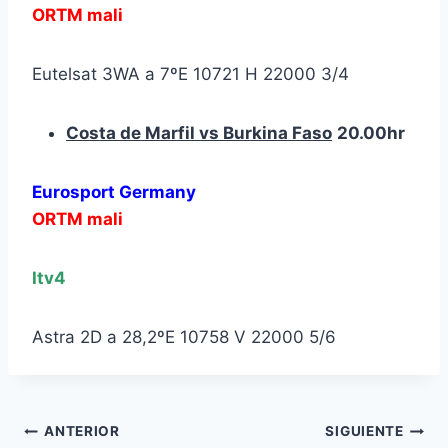
ORTM mali
Eutelsat 3WA a 7ºE 10721 H 22000 3/4
Costa de Marfil vs Burkina Faso
20.00hr
Eurosport Germany
ORTM mali
Itv4
Astra 2D a 28,2ºE 10758 V 22000 5/6
Navegación
ANTERIOR
SIGUIENTE