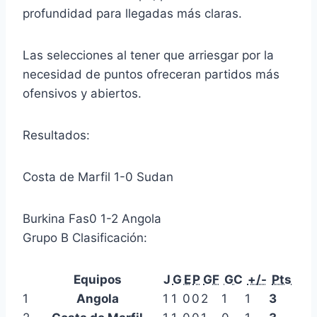
profundidad para llegadas más claras.
Las selecciones al tener que arriesgar por la
necesidad de puntos ofreceran partidos más
ofensivos y abiertos.
Resultados:
Costa de Marfil 1-0 Sudan
Burkina Fas0 1-2 Angola
Grupo B Clasificación:
Equipos
J
G
E
P
GF
GC
+/-
Pts
1
Angola
1
1
0
0
2
1
1
3