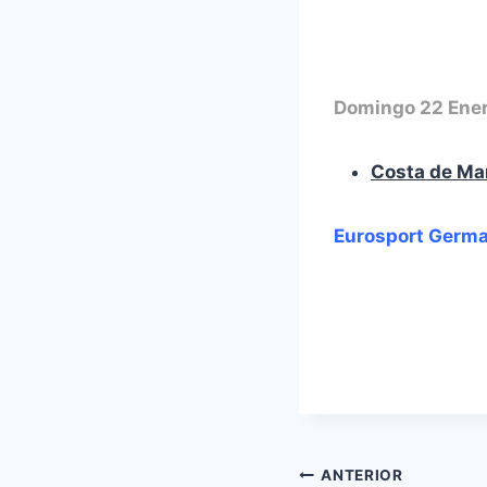
Domingo 22 Ene
Costa de Mar
Euro
sport Germ
Navegación
ANTERIOR