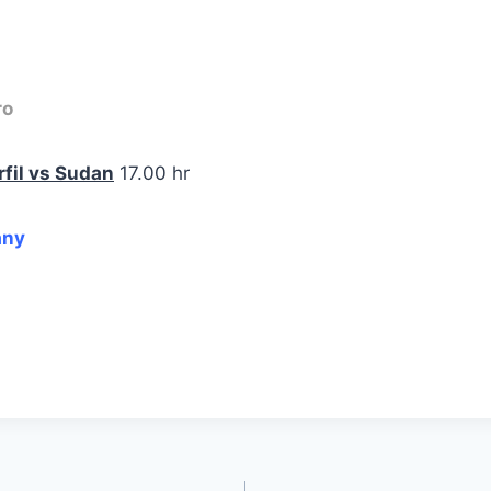
ro
fil vs Sudan
17.00 hr
any