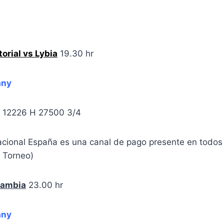
orial vs Lybia
19.30 hr
any
E 12226 H 27500 3/4
nacional España es una canal de pago presente en todos
l Torneo)
Zambia
23.00 hr
any