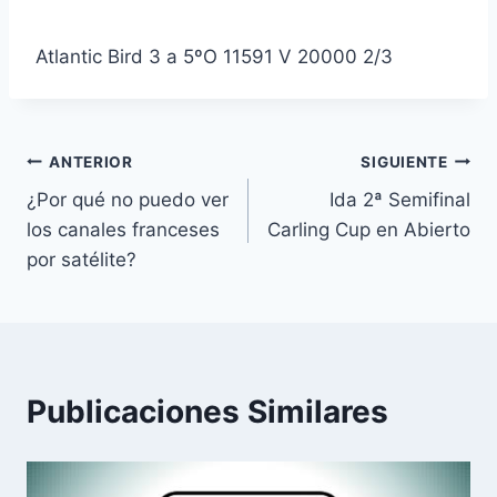
Atlantic Bird 3 a 5ºO 11591 V 20000 2/3
Navegación
ANTERIOR
SIGUIENTE
¿Por qué no puedo ver
Ida 2ª Semifinal
de
los canales franceses
Carling Cup en Abierto
entradas
por satélite?
Publicaciones Similares