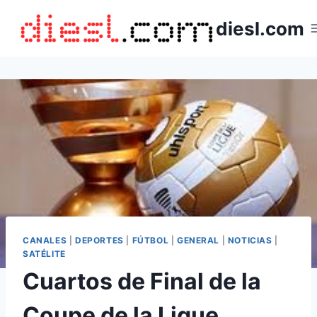
Saltar
diesl.com
al
contenido
CANALES
|
DEPORTES
|
FÚTBOL
|
GENERAL
|
NOTICIAS
|
SATÉLITE
Cuartos de Final de la
Coupe de la Ligue