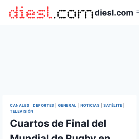
Saltar
diesl.com
al
contenido
CANALES
|
DEPORTES
|
GENERAL
|
NOTICIAS
|
SATÉLITE
|
TELEVISIÓN
Cuartos de Final del
Mundial de Rugby en