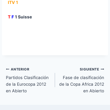
ITV 1
T
F
1 Suisse
Navegación
ANTERIOR
SIGUIENTE
Partidos Clasificación
Fase de clasificación
de
de la Eurocopa 2012
de la Copa Africa 2012
entradas
en Abierto
en Abierto