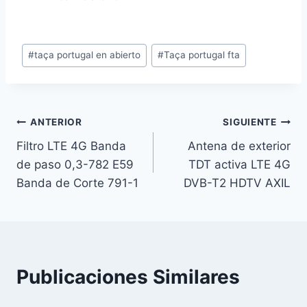
Etiquetas
#
taça portugal en abierto
#
Taça portugal fta
de
la
entrada:
Navegación
ANTERIOR
SIGUIENTE
Filtro LTE 4G Banda
Antena de exterior
de
de paso 0,3-782 E59
TDT activa LTE 4G
entradas
Banda de Corte 791-1
DVB-T2 HDTV AXIL
Publicaciones Similares