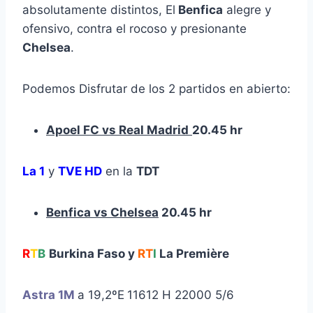
absolutamente distintos, El
Benfica
alegre y
ofensivo, contra el rocoso y presionante
Chelsea
.
Podemos Disfrutar de los 2 partidos en abierto:
Apoel FC vs Real Madrid
20.45 hr
La 1
y
TVE HD
en la
TDT
Benfica vs Chelsea
20.45 hr
R
T
B
Burkina Faso y
RT
I
La Première
Astra 1M
a 19,2ºE
11612 H 22000 5/6