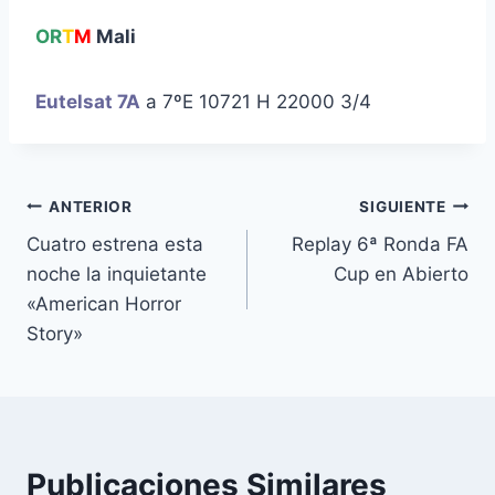
OR
T
M
Mali
Eutelsat 7A
a 7ºE 10721 H 22000 3/4
Navegación
ANTERIOR
SIGUIENTE
Cuatro estrena esta
Replay 6ª Ronda FA
de
noche la inquietante
Cup en Abierto
entradas
«American Horror
Story»
Publicaciones Similares