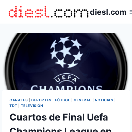
Saltar
diesl.com
al
contenido
CANALES
|
DEPORTES
|
FÚTBOL
|
GENERAL
|
NOTICIAS
|
TDT
|
TELEVISIÓN
Cuartos de Final Uefa
Champions League en