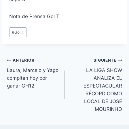
Nota de Prensa Gol T
Etiquetas
#
Gol T
de
la
entrada:
Navegación
ANTERIOR
SIGUIENTE
Laura, Marcelo y Yago
LA LIGA SHOW
de
compiten hoy por
ANALIZA EL
entradas
ganar GH12
ESPECTACULAR
RÉCORD COMO
LOCAL DE JOSÉ
MOURINHO