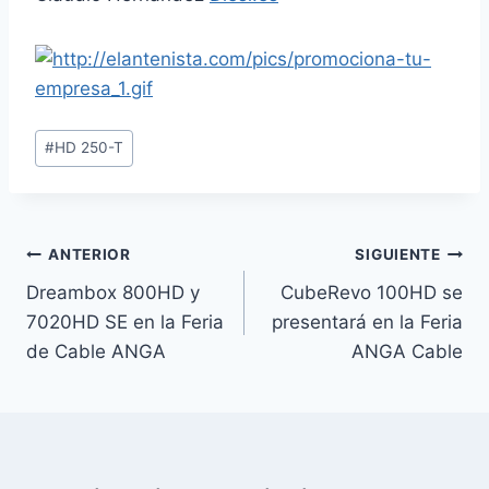
Etiquetas
#
HD 250-T
de
la
entrada:
Navegación
ANTERIOR
SIGUIENTE
Dreambox 800HD y
CubeRevo 100HD se
de
7020HD SE en la Feria
presentará en la Feria
entradas
de Cable ANGA
ANGA Cable