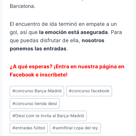
Barcelona.
El encuentro de ida terminó en empate a un
gol, así que
la emoción está asegurada
. Para
que puedas disfrutar de ella,
nosotros
ponemos las entradas
.
¿A qué esperas? ¡Entra en nuestra página en
Facebook e inscríbete!
Etiquetas
#
concurso Barça-Madrid
#
concurso facebook
de
#
concurso tienda diesl
la
entrada:
#
Diesl.com te invita al Barça-Madrid
#
entradas fútbol
#
semifinal copa del rey