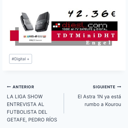
Etiquetas
#
Digital +
de
la
entrada:
Navegación
ANTERIOR
SIGUIENTE
LA LIGA SHOW
El Astra 1N ya está
de
ENTREVISTA AL
rumbo a Kourou
entradas
FUTBOLISTA DEL
GETAFE, PEDRO RÍOS