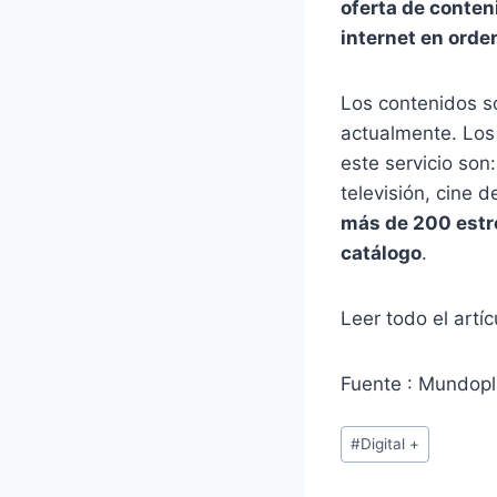
oferta de conten
internet en orde
Los conte
nid
os 
actualmente. Lo
este servicio son:
televisión, cine 
más de 200 estre
catálogo
.
Leer todo el artíc
Fuente : Mundopl
Etiquetas
#
Digital +
de
la