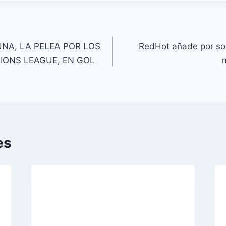
UNA, LA PELEA POR LOS
RedHot añade por sor
IONS LEAGUE, EN GOL
m
es