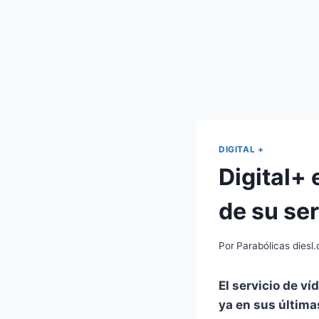
DIGITAL +
Digital+ 
de su se
Por
Parabólicas diesl
El servicio de v
ya en s
us
última