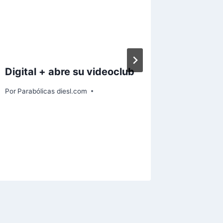
Digital + abre su videoclub
Canal +
“Canal
Por
Parabólicas diesl.com
ofrecer
line” a 
octubre
Por
Paraból