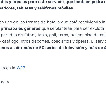
i
do
s y precios para este servicio, que también podrá 
na
do
res, tabletas y teléfonos móvile
s.
son
un
o de los frentes de batalla que está resolvie
nd
o l
s
principales géneros
que se plantean para ser explota
 parti
do
s de fútbol, tenis, golf, toros, boxeo, cine de es
de catálogo, otros deportes, conciertos y ópera
s.
El servi
nos al año, más de 50 series de televisión y más de 
ulo en la
WEB
us.tv