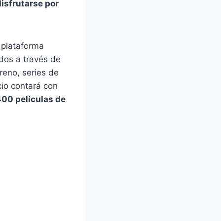
disfrutarse por
a plataforma
do
s a través de
treno, series de
cio contará con
400 películas de