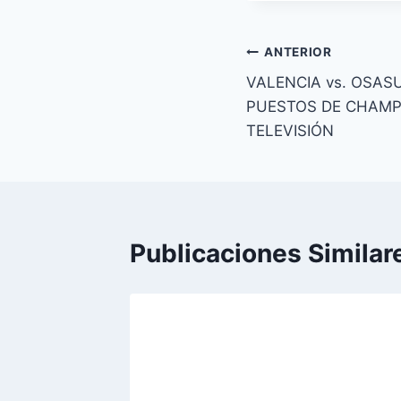
entrada:
Navegación
ANTERIOR
VALENCIA vs. OSAS
de
PUESTOS DE CHAMP
entradas
TELEVISIÓN
Publicaciones Similar