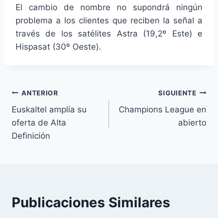
El cambio de nombre no supondrá ningún
problema a los clientes que reciben la señal a
través de los satélites Astra (19,2º Este) e
Hispasat (30º Oeste).
Navegación
ANTERIOR
SIGUIENTE
Euskaltel amplía su
Champions League en
de
oferta de Alta
abierto
entradas
Definición
Publicaciones Similares