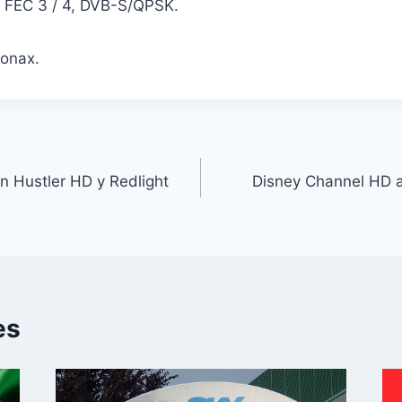
, FEC 3 / 4, DVB-S/QPSK.
Conax.
 Hustler HD y Redlight
Disney Channel HD a
es