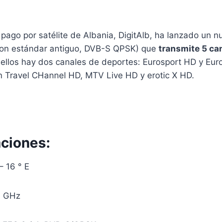
pago por satélite de Albania, DigitAlb, ha lanzado un n
con estándar antiguo, DVB-S QPSK) que
transmite 5 can
e ellos hay dos canales de deportes: Eurosport HD y Eur
on Travel CHannel HD, MTV Live HD y erotic X HD.
aciones:
– 16 ° E
0 GHz