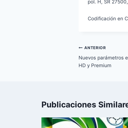
pol. H, SR 27500
Codificación en 
Navegación
ANTERIOR
Nuevos parámetros en
de
HD y Premium
entradas
Publicaciones Similar