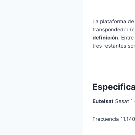
La plataforma de 
transpondedor (
definición
. Entr
tres restantes s
Especific
Eutelsat
Sesat 1 
Frecuencia 11.14