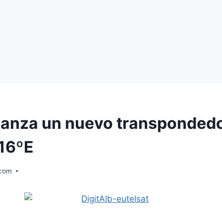
 lanza un nuevo transponded
 16ºE
.com