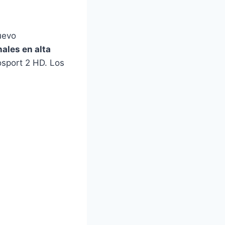
uevo
ales en alta
osport 2 HD. Los