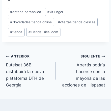
Etiquetas
#
antena parabólica
#
kit Engel
de
#
Novedades tienda online
#
ofertas tienda diesl.es
la
entrada:
#
tienda
#
Tienda Diesl.com
Navegación
ANTERIOR
SIGUIENTE
Eutelsat 36B
Abertis podría
de
distribuirá la nueva
hacerse con la
entradas
plataforma DTH de
mayoría de las
Georgia
acciones de Hispasat