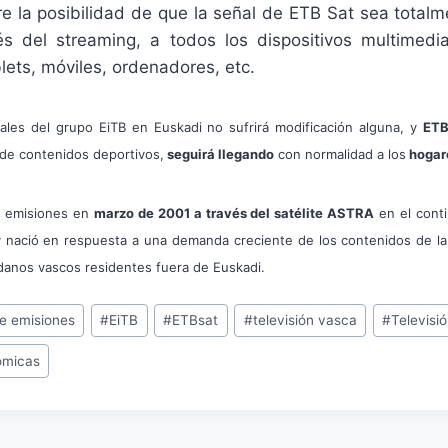
e la posibilidad de que la señal de ETB Sat sea totalm
és del streaming, a todos los dispositivos multimed
lets, móviles, ordenadores, etc.
ales del grupo EiTB en Euskadi no sufrirá modificación alguna, y
ETB
 de contenidos deportivos,
seguirá llegando
con normalidad a los
hogar
 emisiones en
marzo de 2001 a través del satélite ASTRA
en el conti
 y nació en respuesta a una demanda creciente de los contenidos de la
adanos vascos residentes fuera de Euskadi.
e emisiones
#
EiTB
#
ETBsat
#
televisión vasca
#
Televisió
omicas