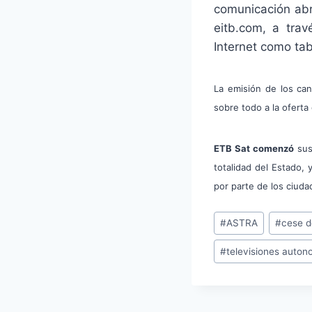
comunicación abr
eitb.com, a trav
Internet como tab
La emisión de los can
sobre todo a la oferta
ETB Sat comenzó
sus
totalidad del Estado,
por parte de los ciud
Etiquetas
#
ASTRA
#
cese d
de
#
televisiones auton
la
entrada: