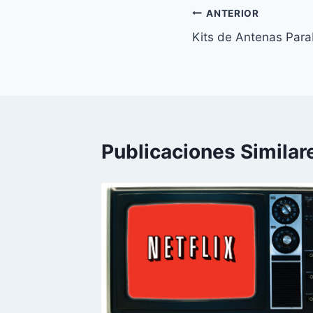
Navegación
ANTERIOR
Kits de Antenas Para
de
entradas
Publicaciones Similar