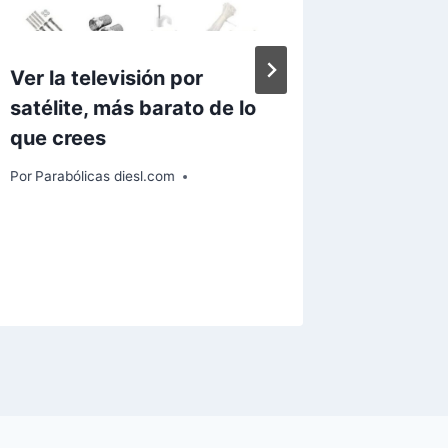
Ver la televisión por
Mediase
satélite, más barato de lo
con pé
que crees
Por
Paraból
Por
Parabólicas diesl.com