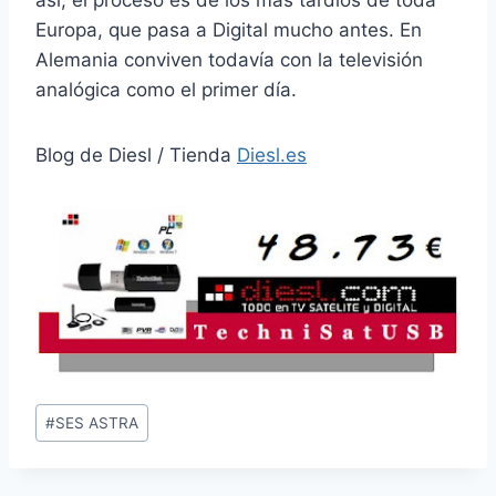
así, el proceso es de los mas tardios de toda
Europa, que pasa a Digital mucho antes. En
Alemania conviven todavía con la televisión
analógica como el primer día.
Blog de Diesl / Tienda
Diesl.es
Etiquetas
#
SES ASTRA
de
la