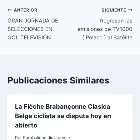
entrada:
Navegación
ANTERIOR
SIGUIENTE
GRAN JORNADA DE
Regresan las
de
SELECCIONES EN
emisiones de TV1000
entradas
GOL TELEVISIÓN
( Polaco ) al Satélite
Publicaciones Similares
La Flèche Brabançonne Clasica
Belga ciclista se disputa hoy en
abierto
Por
Parabólicas diesl.com