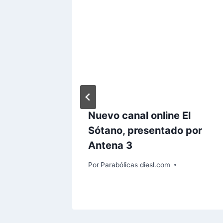
nity,
Nuevo canal online El
 público
Sótano, presentado por
cuencia
Antena 3
24h
Por
Parabólicas diesl.com