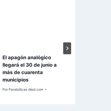
El apagón analógico
El apag
llegará el 30 de junio a
reanuda
más de cuarenta
otros d
municipios
Por
Paraból
Por
Parabólicas diesl.com