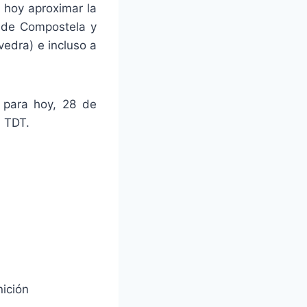
e hoy aproximar la
o de Compostela y
vedra) e incluso a
 para hoy, 28 de
a TDT.
ición