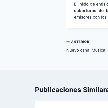
El inicio de emis
coberturas de 
emisores con los 
Navegación
ANTERIOR
Nuevo canal Musical 
de
entradas
Publicaciones Similar