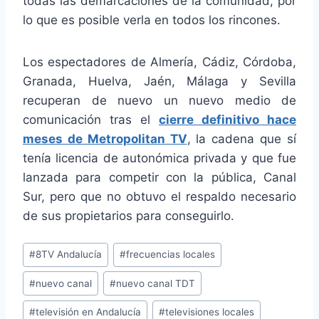
todas las demarcaciones de la comunidad, por
lo que es posible verla en todos los rincones.
Los espectadores de Almería, Cádiz, Córdoba,
Granada, Huelva, Jaén, Málaga y Sevilla
recuperan de nuevo un nuevo medio de
comunicación tras el
cierre definitivo hace
meses de Metropolitan TV
, la cadena que sí
tenía licencia de autonómica privada y que fue
lanzada para competir con la pública, Canal
Sur, pero que no obtuvo el respaldo necesario
de sus propietarios para conseguirlo.
Etiquetas
#
8TV Andalucía
#
frecuencias locales
de
#
nuevo canal
#
nuevo canal TDT
la
entrada:
#
televisión en Andalucía
#
televisiones locales